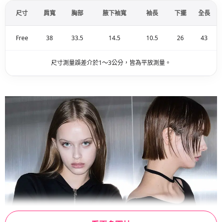
尺寸
肩寬
胸部
腋下袖寬
袖長
下擺
全長
Free
38
33.5
14.5
10.5
26
43
尺寸測量誤差介於1～3公分，皆為平放測量。