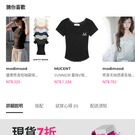
猜你喜歡
modimood
MUCENT
modimood
優惠修身短袖圓領T恤
SUNNIOR 蕾絲V領短袖T恤
修身天絲透膚長袖T恤
NT$ 320
NT$ 1,334
NT$ 782
詳細說明
搭配
試穿心得 (
)
配送須知
0