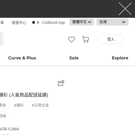
Codibook App
訂單
· 客服中心
登入
Curve & Plus
Sale
Explore
衫 (人氣商品配送延遲)
黑色
#襯衫
#正常合身
短袖
NT$ 1,364