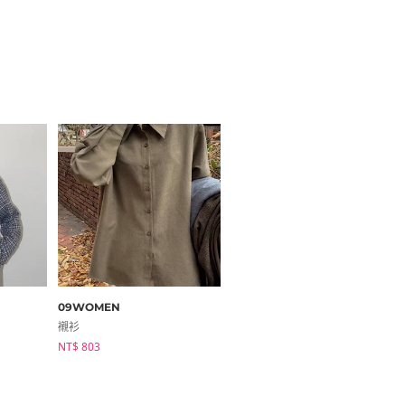
09WOMEN
highclassic
襯衫
襯衫
NT$ 803
NT$ 1,003