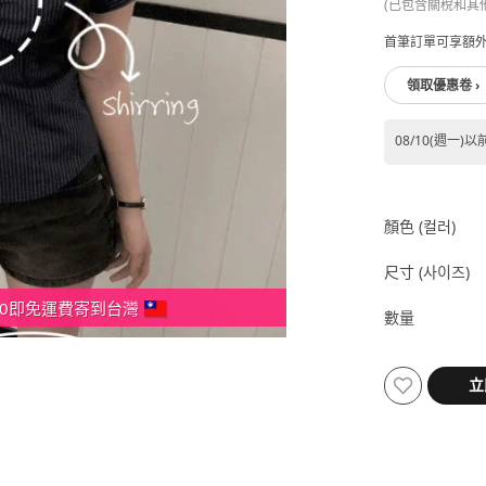
(已包含關稅和其
首筆訂單可享額外
領取優惠卷 ›
08/10(週一)以
顏色 (컬러)
尺寸 (사이즈)
000即免運費寄到台灣
數量