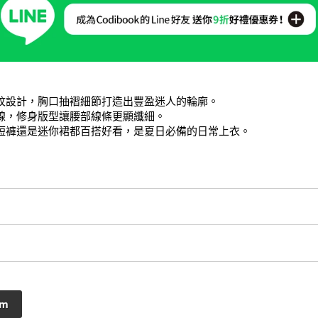
紋設計，胸口抽褶細節打造出豐盈迷人的輪廓。

線，修身版型讓腰部線條更顯纖細。

短褲還是迷你裙都百搭好看，是夏日必備的日常上衣。
cm