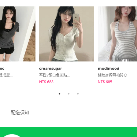
anc
creamsugar
modimood
掛脖分層一體成型夏季V領露肩短袖T恤
率性V領白色圓點排扣短袖T恤
條紋掛脖無袖背心
NT$ 688
NT$ 685
配送須知