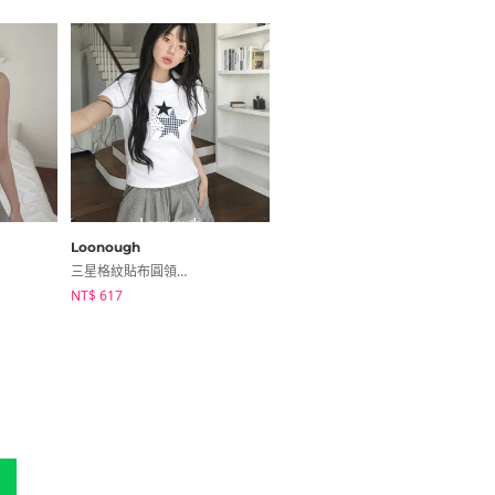
Loonough
BEIDELLI
三星格紋貼布圓領短版T恤
彈性側摺休閒寬褲
NT$ 617
NT$ 825