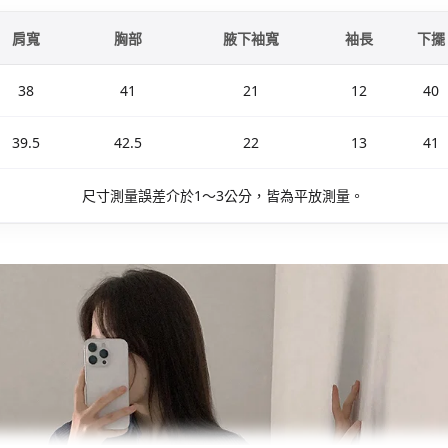
肩寬
胸部
腋下袖寬
袖長
下擺
38
41
21
12
40
39.5
42.5
22
13
41
尺寸測量誤差介於1～3公分，皆為平放測量。