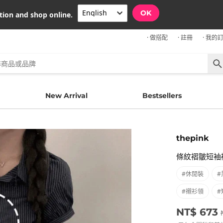
OK
tion and shop online.
· 做搭配
· 註冊
· 我的
New Arrival
Bestsellers
thepink
條紋褶皺短袖襯
#休閒裝
#
#襯衫領
#
NT$ 673