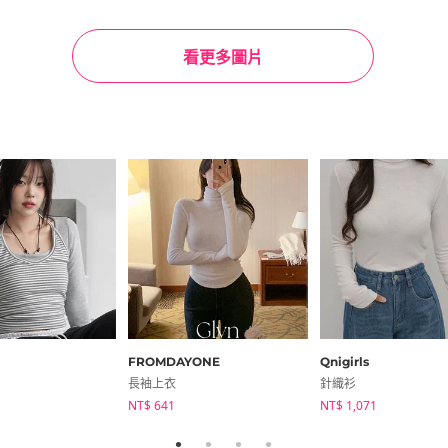
看更多圖片
cm
肩寬
胸部
腋下袖寬
袖長
手腕袖寬
28
30.5
16
18
11
尺寸測量誤差介於1～3公分，皆為平放測量。
FROMDAYONE
Qnigirls
長袖上衣
針織衫
NT$ 641
NT$ 1,071