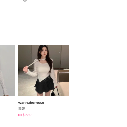
尺寸指南
下擺
全長
17
44
wannabemuse
binary01
套裝
長袖上衣
NT$ 689
NT$ 822