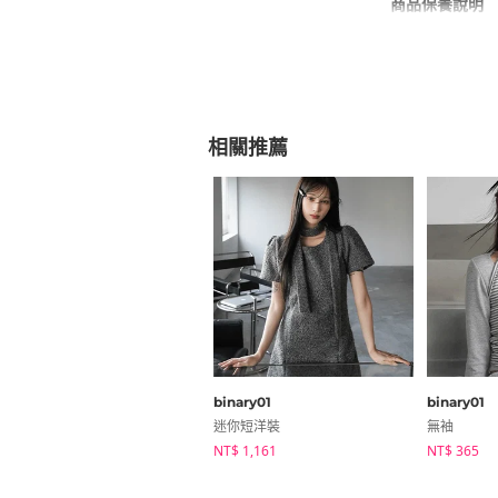
商品保養說明
免運信息
相關推薦
inch
尺寸
FREE
binary01
binary01
迷你短洋裝
無袖
NT$ 1,161
NT$ 365