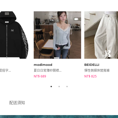
modimood
BEIDELLI
街頭不對稱混搭字母印花拉鍊外套
夏日日常薄紗開襟外套
彈性側摺休閒寬褲
NT$ 689
NT$ 825
配送須知