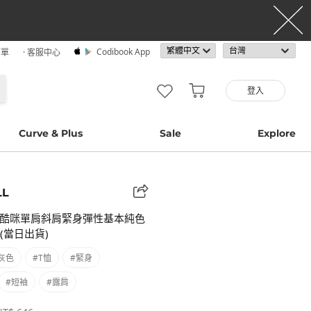
Codibook App
訂單
· 客服中心
登入
Curve & Plus
Sale
Explore
LL
酷咪單肩斜肩緊身彈性基本純色
(當日出貨)
灰色
#T恤
#緊身
#短袖
#露肩