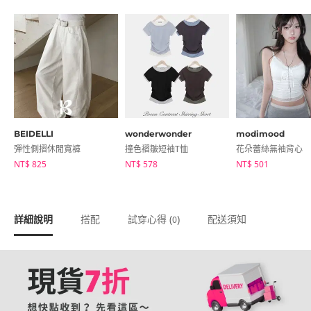
BEIDELLI
wonderwonder
modimood
彈性側摺休閒寬褲
撞色褶皺短袖T恤
花朵蕾絲無袖背心
NT$ 825
NT$ 578
NT$ 501
詳細說明
搭配
試穿心得 (
)
配送須知
0