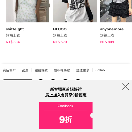
shifteight
HIJJOO
anyonemore
短袖上衣
短袖上衣
短袖上衣
NT$ 834
NT$ 579
NT$ 809
商店簡介
品牌
服務條款
隱私權條款
運送信息
Collab
Address: A-301, 114, Gasan digital 2-ro, Geumcheon-gu, Seoul
Tel: 0225311949 (Taiwan) Email: help@codibook.net
公司名稱: 韓商槐點科技有限公司
公司統編: 42955323