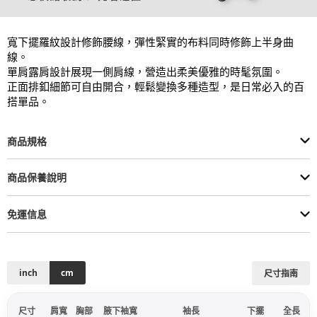
寬下擺羅紋設計修飾腰線，彈性緊實的布料同時修飾上半身曲
線。

單肩露肩設計展現一側肩線，營造出柔美優雅的時髦氛圍。

正面排釦細節可自由開合，輕鬆變換多種造型，是日常必入的百
搭單品。
商品規格
商品保養說明
免運信息
inch
cm
尺寸指南
尺寸
肩寬
胸部
腋下袖寬
袖長
下擺
全長