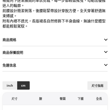
裙擺向下逐漸展開的傘狀剪裁，每一步都輕盈搖曳，勾勒出優雅
迷人的輪廓。

前腰設計簡潔俐落，後腰鬆緊帶設計穿脫方便，全天穿著舒適無
束縛感。

附有內裡不透光，長版裙長自然修飾下半身曲線，無論什麼體型
都能輕鬆駕馭。
商品規格
商品保養說明
免運信息
inch
cm
尺寸指南
尺寸
腰
臀圍
下擺
全長