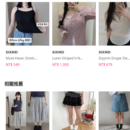
SIXND
SIXND
SIXND
Must-Have: Stretchy Slim Ribbed, Rolled Hem, Daily, Strapless
Lunin Striped V-Neck Neck One-Off Loose-Fit Long Sleeve Cardigan
Dayrim Drape Sleeveless
NT$ 549
NT$ 1,393
NT$ 679
相關推薦