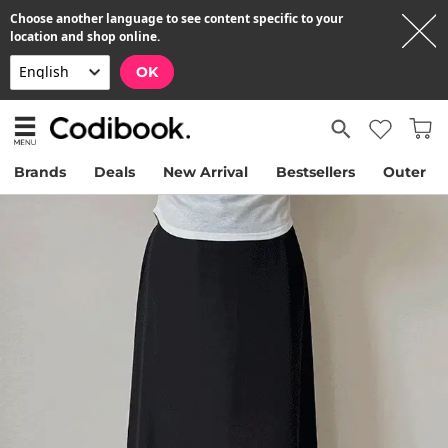
Choose another language to see content specific to your
location and shop online.
OK
Brands
Deals
New Arrival
Bestsellers
Outer