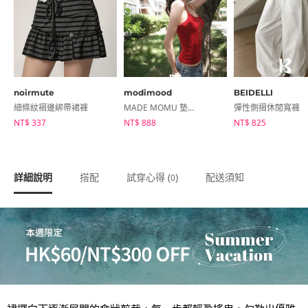
noirmute
modimood
BEIDELLI
細條紋褶邊綁帶裙褲
MADE MOMU 墊肩挖背無袖背心
彈性側摺休閒寬褲
NT$ 337
NT$ 888
NT$ 825
詳細說明
搭配
試穿心得 (
)
配送須知
0