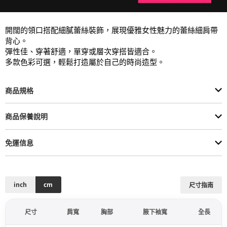
開闊的領口搭配細膩蕾絲裝飾，展現優雅女性魅力的蕾絲細肩帶
背心。

彈性佳、穿著舒適，單穿或層次穿搭皆適合。

多款色彩可選，輕鬆打造屬於自己的時尚造型。
商品規格
商品保養說明
免運信息
inch
cm
尺寸指南
尺寸
肩寬
胸部
腋下袖寬
全長