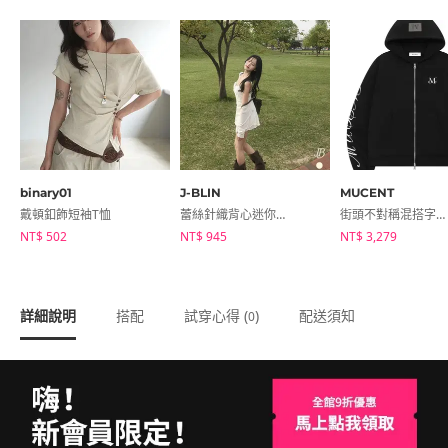
binary01
J-BLIN
MUCENT
戴頓釦飾短袖T恤
蕾絲針織背心迷你連身洋裝
街頭不對稱混搭字母印花拉鍊外套
NT$ 502
NT$ 945
NT$ 3,279
詳細說明
搭配
試穿心得 (
)
配送須知
0