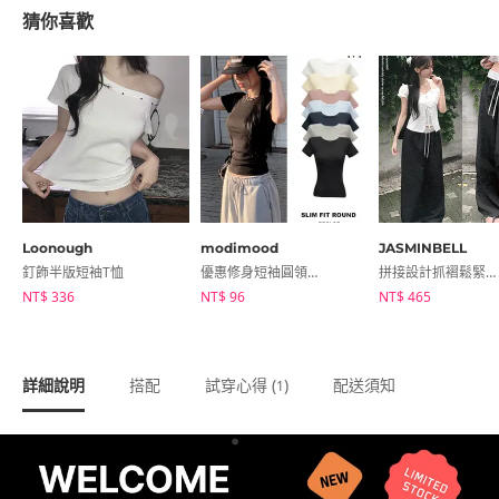
猜你喜歡
Loonough
modimood
JASMINBELL
釘飾半版短袖T恤
優惠修身短袖圓領T恤
拼接設計抓褶鬆緊高腰寬褲
NT$ 336
NT$ 96
NT$ 465
詳細說明
搭配
試穿心得 (
)
配送須知
1