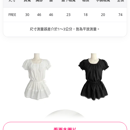
尺寸
肩寬
胸部
腰
腋下袖寬
袖長
手腕袖寬
全長
FREE
30
46
46
23
18
20
74
尺寸測量誤差介於1～3公分，皆為平放測量。