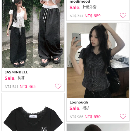
modimood
針織外套
NT$ 689
NT$ 711
JASMINBELL
長褲
NT$ 465
NT$ 541
Loonough
襯衫
NT$ 650
NT$ 986