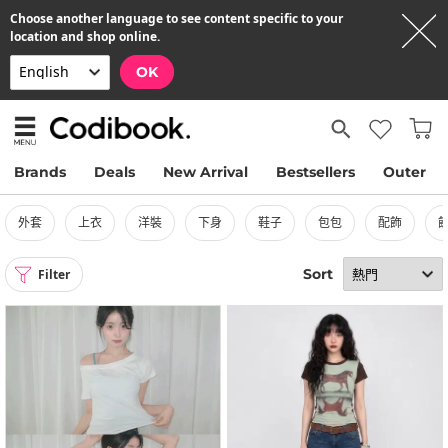
Choose another language to see content specific to your
location and shop online.
OK
Brands
Deals
New Arrival
Bestsellers
Outer
外套
上衣
洋裝
下身
鞋子
包包
配飾
Sort
Filter