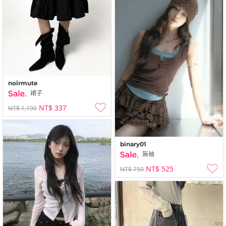
noirmute
裙子
NT$ 337
NT$ 1,190
binary01
無袖
NT$ 525
NT$ 750