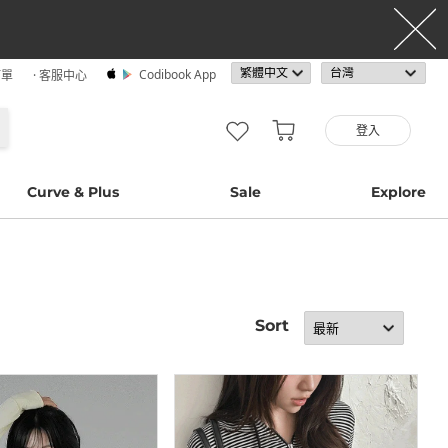
Codibook App
訂單
· 客服中心
登入
Curve & Plus
Sale
Explore
Sort