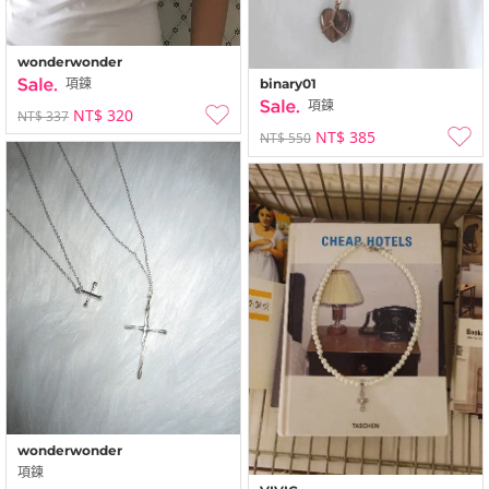
wonderwonder
項鍊
binary01
項鍊
NT$ 320
NT$ 337
NT$ 385
NT$ 550
wonderwonder
項鍊