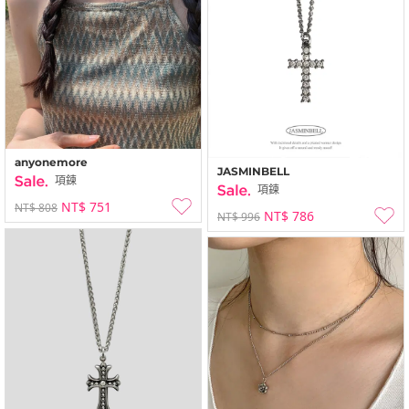
anyonemore
JASMINBELL
項鍊
項鍊
NT$ 751
NT$ 808
NT$ 786
NT$ 996