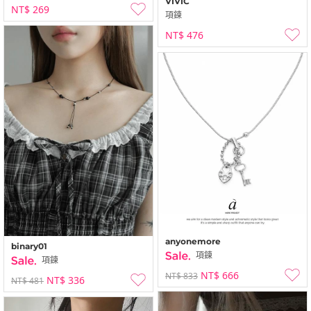
VIVIC
NT$ 269
項鍊
NT$ 476
anyonemore
binary01
項鍊
項鍊
NT$ 666
NT$ 833
NT$ 336
NT$ 481