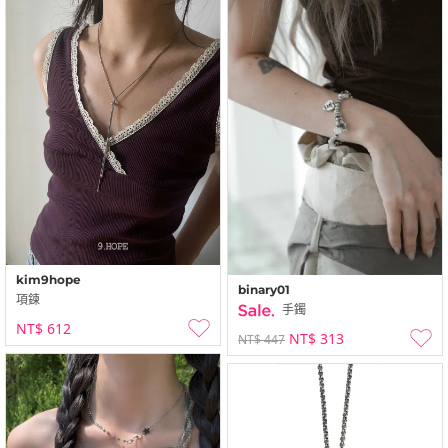
kim9hope
binary01
項鍊
手鐲
NT$ 612
NT$ 313
NT$ 447