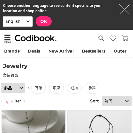
Choose another language to see content specific to your
location and shop online.
OK
Brands
Deals
New Arrival
Bestsellers
Outer
Jewelry
女裝 飾品
›
耳環
項鍊
戒指
手鐲
Sort
Filter