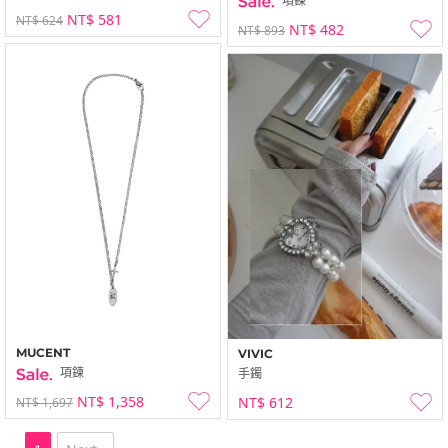
項鍊
NT$ 581
NT$ 624
NT$ 482
NT$ 893
MUCENT
VIVIC
項鍊
手鐲
NT$ 1,358
NT$ 612
NT$ 1,697