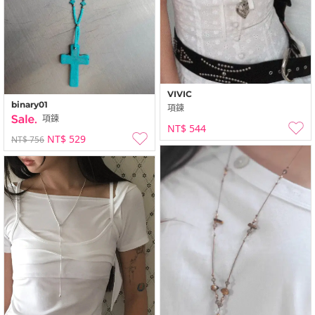
VIVIC
binary01
項鍊
項鍊
NT$ 544
NT$ 529
NT$ 756