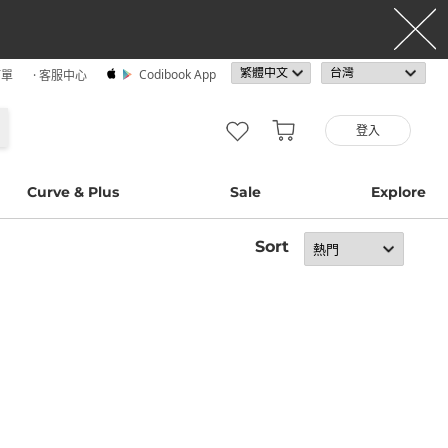
Codibook App
訂單
· 客服中心
登入
Curve & Plus
Sale
Explore
Sort