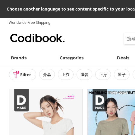
Choose another language to see content specific to your loca
Worldwide Free Shipping
Brands
Categories
Deals
1
Filter
外套
上衣
洋裝
下身
鞋子