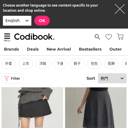
Choose another language to see content specific to your
location and shop online.
OK
Brands
Deals
New Arrival
Bestsellers
Outer
外套
上衣
洋裝
下身
鞋子
包包
配飾
Sort
Filter