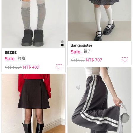
dangosister
裙子
EEZEE
短褲
NT$ 707
NT$ 980
NT$ 489
NT$ 1,224