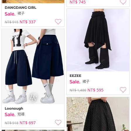
NT$ 745
DANGDANG GIRL
裙子
NT$ 337
NT$ 915
EEZEE
裙子
NT$ 595
NT$ 1,486
Loonough
短褲
NT$ 697
NT$ 918