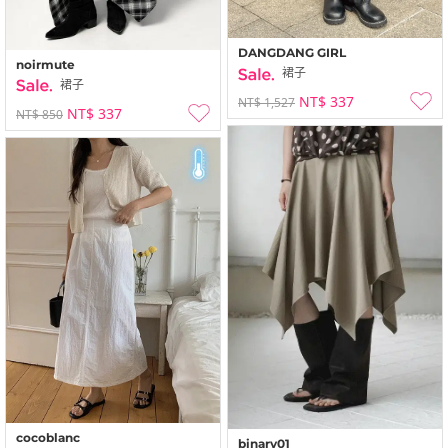
DANGDANG GIRL
noirmute
裙子
裙子
NT$ 337
NT$ 1,527
NT$ 337
NT$ 850
cocoblanc
binary01