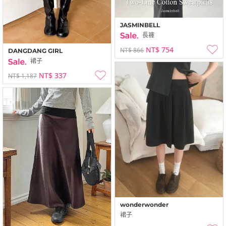
JASMINBELL
長褲
NT$ 754
NT$ 866
DANGDANG GIRL
裙子
NT$ 337
NT$ 1,187
wonderwonder
裙子