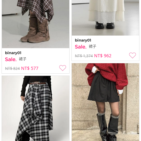
binary01
裙子
binary01
NT$ 962
NT$ 1,374
裙子
NT$ 577
NT$ 824