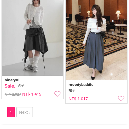
binary01
moodybaddie
裙子
裙子
NT$ 1,419
NT$ 2,027
NT$ 1,017
1
Next ›