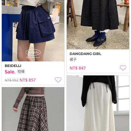
DANGDANG GIRL
裙子
BEIDELLI
NT$ 847
短褲
NT$ 857
NT$ 952