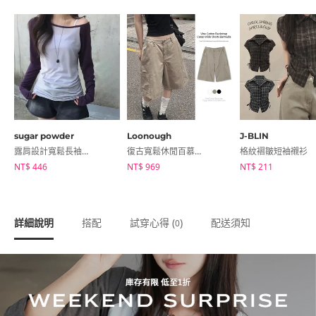
sugar powder
Loonough
J-BLIN
露肩設計寬鬆長袖T恤
復古寬鬆休閒百慕達短褲
格紋褶皺短袖襯衫
NT$ 446
NT$ 969
NT$ 211
詳細說明
搭配
試穿心得 (
)
配送須知
0