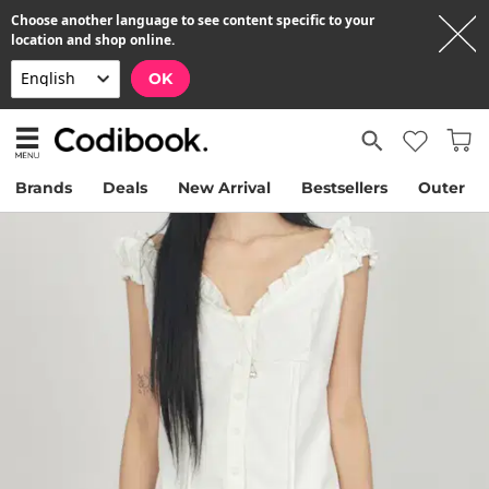
Choose another language to see content specific to your
location and shop online.
OK
Brands
Deals
New Arrival
Bestsellers
Outer