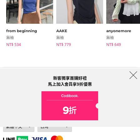
from beginning
AAKE
anyonemore
無袖
無袖
無袖
NT$ 534
NT$ 779
NT$ 649
商店簡介
品牌
服務條款
隱私權條款
運送信息
Collab
Address: A-301, 114, Gasan digital 2-ro, Geumcheon-gu, Seoul
Tel: 0225311949 (Taiwan) Email: help@codibook.net
公司名稱: 韓商槐點科技有限公司
公司統編: 42955323