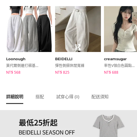
Loonough
BEIDELLI
creamsugar
莫代爾側邊打褶基本寬版長褲
彈性側摺休閒寬褲
率性V領白色圓點排扣短袖T恤
NT$ 568
NT$ 825
NT$ 688
詳細說明
搭配
試穿心得 (
)
配送須知
0