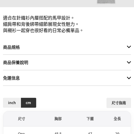
適合在針織衫內層搭配的馬甲設計。

細肩帶和背後綁帶細節展現女性魅力。

與襯衫一起穿也很好看的日常必備單品。
商品規格
商品保養說明
免運信息
inch
cm
尺寸指南
尺寸
胸部
下擺
全長
One
45.5
47
29