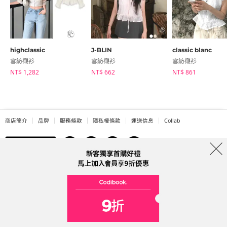
highclassic
J-BLIN
classic blanc
雪紡襯衫
雪紡襯衫
雪紡襯衫
NT$ 1,282
NT$ 662
NT$ 861
商店簡介
品牌
服務條款
隱私權條款
運送信息
Collab
Address: A-301, 114, Gasan digital 2-ro, Geumcheon-gu, Seoul
Tel: 0225311949 (Taiwan) Email: help@codibook.net
公司名稱: 韓商槐點科技有限公司
公司統編: 42955323