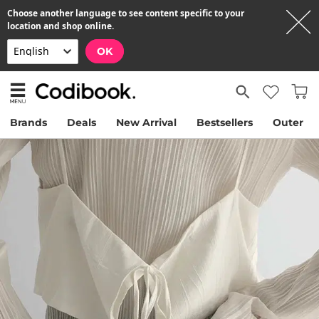
Choose another language to see content specific to your
location and shop online.
OK
Brands
Deals
New Arrival
Bestsellers
Outer