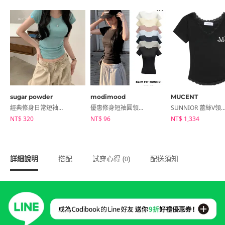
sugar powder
modimood
MUCENT
經典修身日常短袖T恤
優惠修身短袖圓領T恤
SUNNIOR 蕾絲V領短袖
NT$ 320
NT$ 96
NT$ 1,334
詳細說明
搭配
試穿心得 (
)
配送須知
0