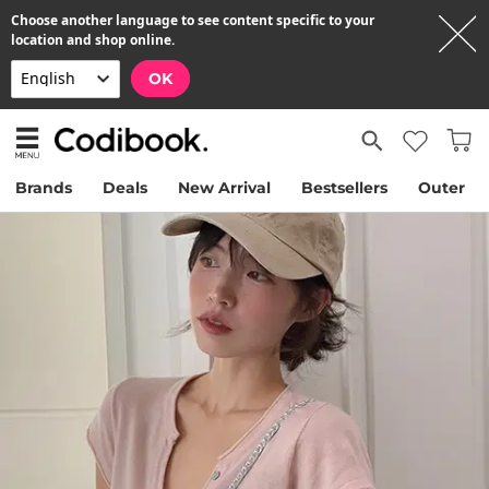
Choose another language to see content specific to your
location and shop online.
OK
Brands
Deals
New Arrival
Bestsellers
Outer