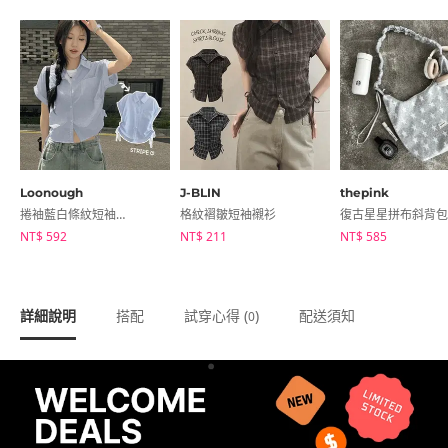
Loonough
J-BLIN
thepink
捲袖藍白條紋短袖襯衫
格紋褶皺短袖襯衫
復古星星拼布斜背包
NT$ 592
NT$ 211
NT$ 585
詳細說明
搭配
試穿心得 (
)
配送須知
0