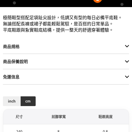
極簡鞋型搭配足袋趾尖設計，低調又有型的每日必備平底鞋。

無論搭配長褲或裙子都能輕鬆駕馭，是百搭的日常單品。

平底鞋跟與紮實鞋底結構，提供一整天的舒適穿著體驗。
商品規格
商品保養說明
免運信息
inch
cm
尺寸
前腳掌寬
鞋跟高度
240
8
0.8