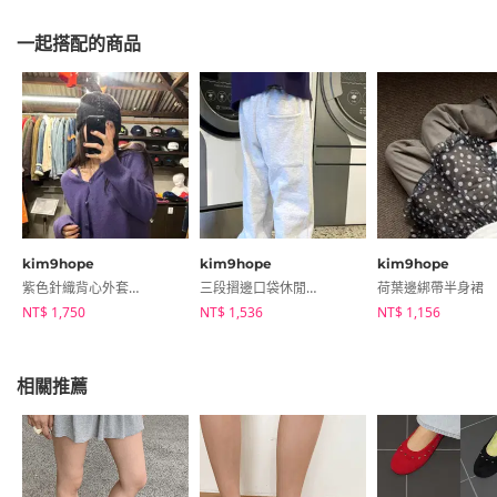
一起搭配的商品
kim9hope
kim9hope
kim9hope
紫色針織背心外套套裝
三段摺邊口袋休閒運動褲
荷葉邊綁帶半身裙
NT$ 1,750
NT$ 1,536
NT$ 1,156
相關推薦