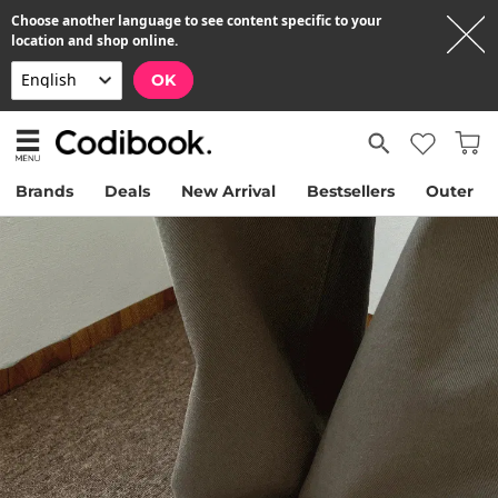
Choose another language to see content specific to your
location and shop online.
OK
Brands
Deals
New Arrival
Bestsellers
Outer