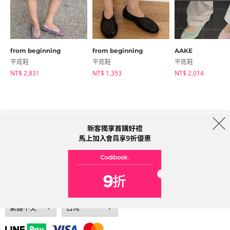
from beginning
from beginning
AAKE
平底鞋
平底鞋
平底鞋
NT$ 2,831
NT$ 1,353
NT$ 2,014
商店簡介
品牌
服務條款
隱私權條款
運送信息
Collab
Address: A-301, 114, Gasan digital 2-ro, Geumcheon-gu, Seoul
Tel: 0225311949 (Taiwan) Email: help@codibook.net
公司名稱: 韓商槐點科技有限公司
公司統編: 42955323