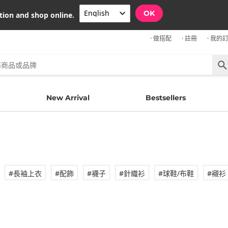
OK
tion and shop online.
· 做搭配
· 註冊
· 我的
New Arrival
Bestsellers
#長袖上衣
#配飾
#襪子
#針織衫
#球鞋/布鞋
#襯衫