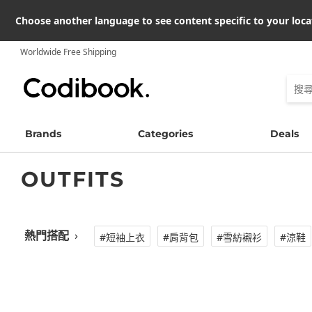
Choose another language to see content specific to your loca
Worldwide Free Shipping
Brands
Categories
Deals
OUTFITS
熱門搭配
›
#短袖上衣
#肩背包
#雪紡襯衫
#涼鞋