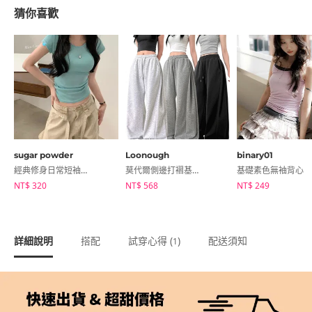
猜你喜歡
sugar powder
Loonough
binary01
經典修身日常短袖T恤
莫代爾側邊打褶基本寬版長褲
基礎素色無袖背心
NT$ 320
NT$ 568
NT$ 249
詳細說明
搭配
試穿心得 (
)
配送須知
1