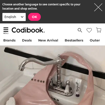
Choose another language to see content specific to your
location and shop online.
OK
Brands
Deals
New Arrival
Bestsellers
Outer