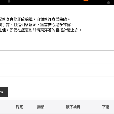
配修身直條羅紋編織，自然修飾身體曲線。

覆手臂，打造俐落輪廓，無需擔心過多裸露。

性佳，即使在盛夏也能清爽穿著的百搭針織上衣。
cm
肩寬
胸部
腋下袖寬
下擺