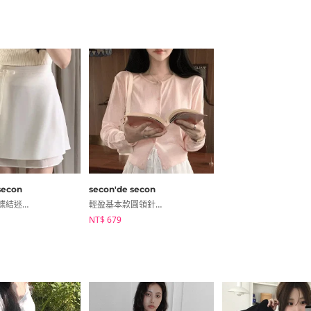
secon
secon'de secon
雪紡分層蝴蝶結迷你裙
輕盈基本款圓領針織外套
NT$ 679