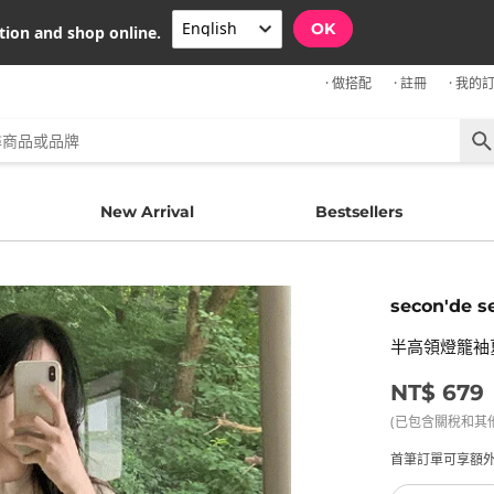
OK
tion and shop online.
· 做搭配
· 註冊
· 我的
New Arrival
Bestsellers
secon'de s
半高領燈籠袖
NT$ 679
(已包含關稅和其
首筆訂單可享額外