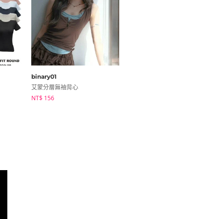
binary01
modimood
艾蒙分層無袖背心
直紋修身針織開衫
NT$ 156
NT$ 603