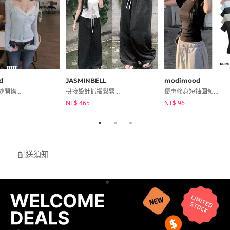
d
JASMINBELL
modimood
夏日日常薄紗開襟外套
拼接設計抓褶鬆緊高腰寬褲
優惠修身短袖圓領T恤
NT$ 465
NT$ 96
配送須知