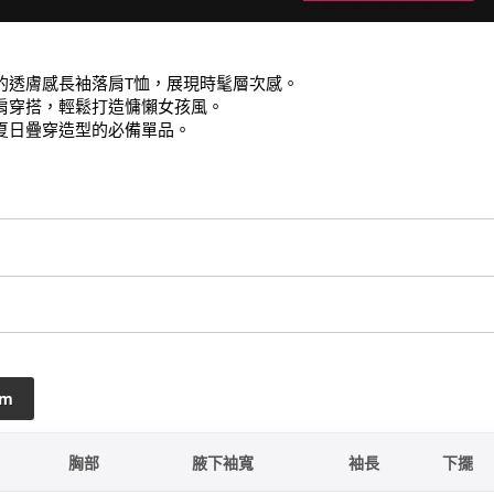
的透膚感長袖落肩T恤，展現時髦層次感。

肩穿搭，輕鬆打造慵懶女孩風。

夏日疊穿造型的必備單品。
cm
胸部
腋下袖寬
袖長
下擺