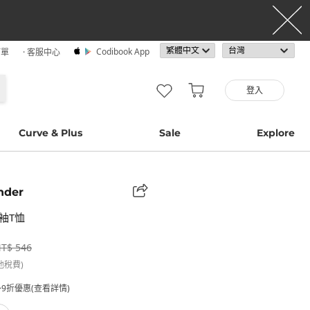
Codibook App
訂單
· 客服中心
登入
Curve & Plus
Sale
Explore
nder
袖T恤
T$ 546
他稅費)
9折優惠(查看詳情)