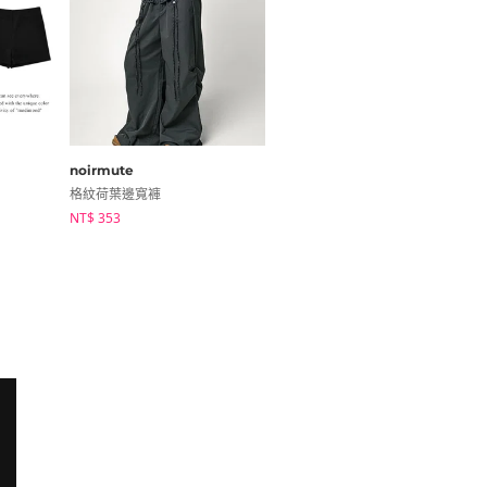
noirmute
modimood
格紋荷葉邊寬褲
條紋掛脖無袖背心
NT$ 353
NT$ 685