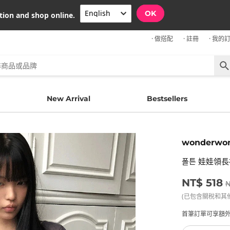
OK
tion and shop online.
· 做搭配
· 註冊
· 我的
New Arrival
Bestsellers
wonderwo
폴튼 娃娃領長
NT$ 518
N
(已包含關稅和其
首筆訂單可享額外