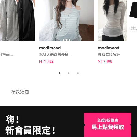
modimood
modimood
莫代爾側邊打褶基本寬版長褲
修身天絲透膚長袖T恤
針織羅紋短褲
NT$ 782
NT$ 408
配送須知