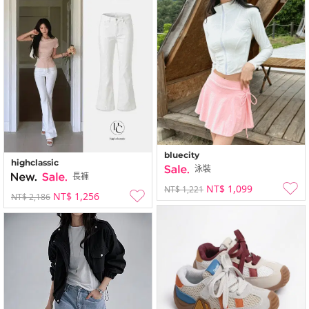
bluecity
highclassic
泳裝
長褲
NT$ 1,099
NT$ 1,221
NT$ 1,256
NT$ 2,186