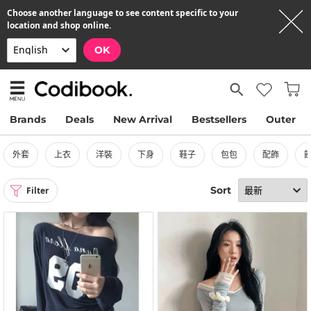
Choose another language to see content specific to your
location and shop online.
OK
Brands
Deals
New Arrival
Bestsellers
Outer
外套
上衣
洋裝
下身
鞋子
包包
配飾
Sort
Filter