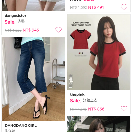
NT$ 491
NT$ 1,092
dangosister
泳裝
NT$ 946
NT$ 1,320
thepink
短袖上衣
NT$ 866
NT$ 1,645
DANGDANG GIRL
牛仔褲