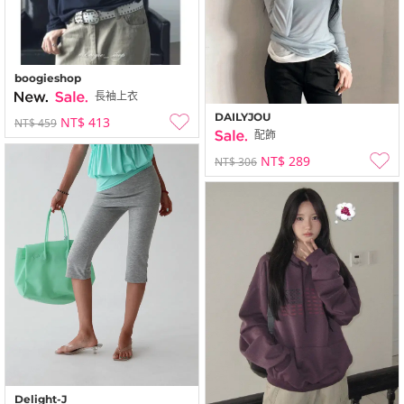
boogieshop
長袖上衣
DAILYJOU
NT$ 413
NT$ 459
配飾
NT$ 289
NT$ 306
Delight-J