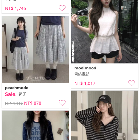
NT$ 1,746
modimood
雪紡襯衫
NT$ 1,017
peachmode
裙子
NT$ 878
NT$ 1,116