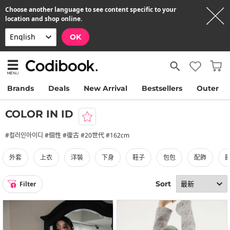
Choose another language to see content specific to your
location and shop online.
OK
Brands
Deals
New Arrival
Bestsellers
Outer
COLOR IN ID
#컬러인아이디 #個性 #復古 #20世代 #162cm
外套
上衣
洋裝
下身
鞋子
包包
配飾
Sort
Filter
1