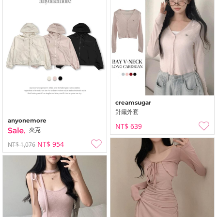
creamsugar
針織外套
anyonemore
NT$ 639
夾克
NT$ 954
NT$ 1,076