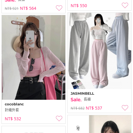
NT$ 550
NT$ 564
NT$ 921
JASMINBELL
長褲
cocoblanc
NT$ 537
NT$ 682
針織外套
NT$ 532