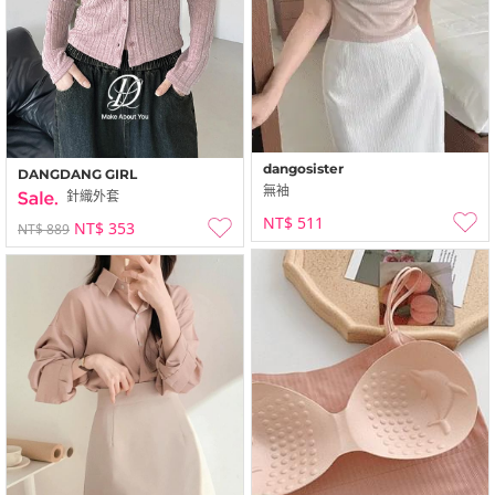
dangosister
DANGDANG GIRL
無袖
針織外套
NT$ 511
NT$ 353
NT$ 889