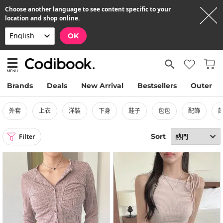
Choose another language to see content specific to your
location and shop online.
OK
Brands
Deals
New Arrival
Bestsellers
Outer
外套
上衣
洋裝
下身
鞋子
包包
配飾
Sort
Filter