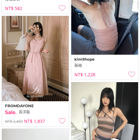
NT$ 582
kim9hope
無袖
NT$ 1,228
FROMDAYONE
長洋裝
NT$ 1,837
NT$ 2,450