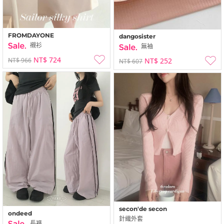
FROMDAYONE
dangosister
襯衫
無袖
NT$ 724
NT$ 966
NT$ 252
NT$ 607
secon'de secon
ondeed
針織外套
長褲