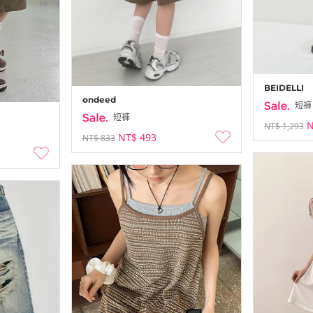
BEIDELLI
ondeed
短褲
短褲
N
NT$ 1,293
NT$ 493
NT$ 833