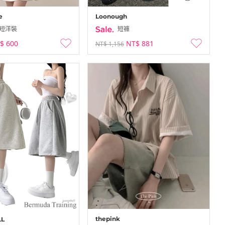
Loonough
e
短褲
短洋裝
NT$ 881
$ 600
NT$ 1,156
thepink
LL