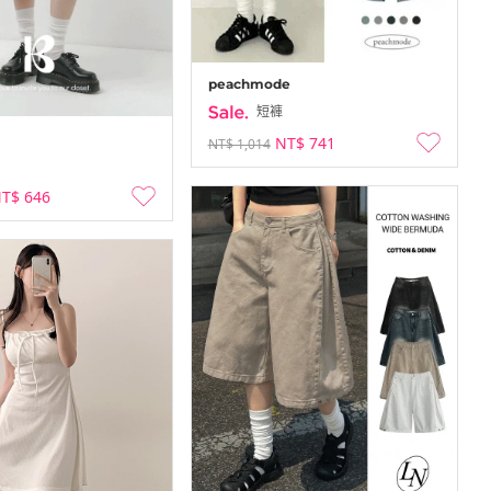
peachmode
短褲
NT$ 741
NT$ 1,014
T$ 646