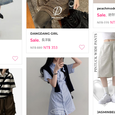
peachmod
迷你
NT
NT$ 779
DANGDANG GIRL
長洋裝
NT$ 353
NT$ 889
JASMINBE