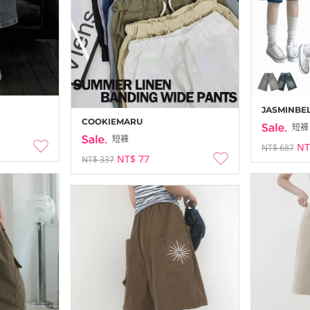
JASMINBE
COOKIEMARU
短褲
短褲
NT
NT$ 687
NT$ 77
NT$ 337