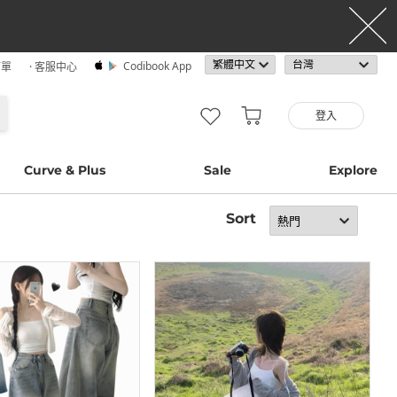
Codibook App
訂單
· 客服中心
登入
Curve & Plus
Sale
Explore
Sort