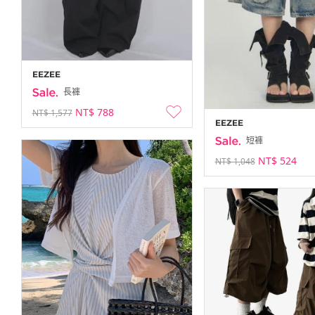
EEZEE
長褲
NT$ 788
NT$ 1,577
EEZEE
短褲
NT$ 524
NT$ 1,048