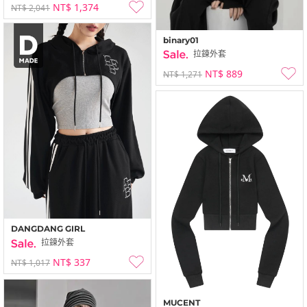
NT$ 1,374
NT$ 2,041
binary01
拉鍊外套
NT$ 889
NT$ 1,271
DANGDANG GIRL
拉鍊外套
NT$ 337
NT$ 1,017
MUCENT