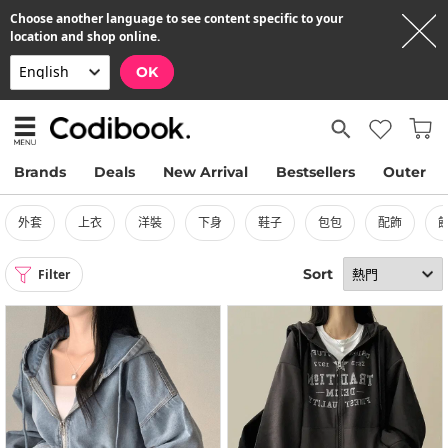
Choose another language to see content specific to your
location and shop online.
OK
Brands
Deals
New Arrival
Bestsellers
Outer
外套
上衣
洋裝
下身
鞋子
包包
配飾
Sort
Filter