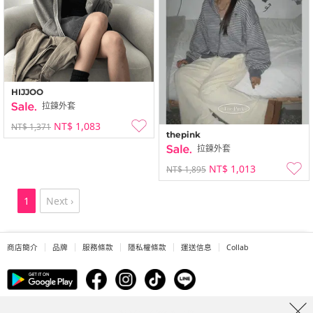
HIJJOO
拉鍊外套
NT$ 1,083
NT$ 1,371
thepink
拉鍊外套
NT$ 1,013
NT$ 1,895
1
Next ›
商店簡介
品牌
服務條款
隱私權條款
運送信息
Collab
Address: A-301, 114, Gasan digital 2-ro, Geumcheon-gu, Seoul