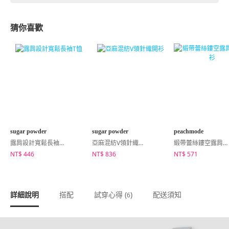
猜你喜歡
sugar powder
sugar powder
peachmode
露肩設計寬鬆長袖T恤
亞麻混紡V領針織開衫
緞帶蕾絲鏤空露肩短版襯衫
NT$ 446
NT$ 836
NT$ 571
詳細說明
搭配
試穿心得 (
)
配送須知
6