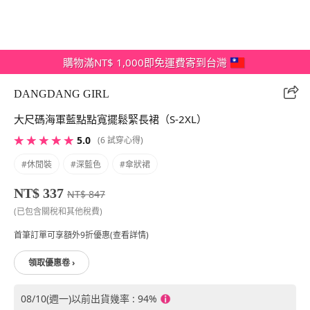
購物滿NT$ 1,000即免運費寄到台灣
DANGDANG GIRL
大尺碼海軍藍點點寬擺鬆緊長裙（S-2XL）
★ ★ ★ ★ ★
5.0
(6 試穿心得)
#休閒裝
#深藍色
#傘狀裙
NT$ 337
NT$ 847
(已包含關稅和其他稅費)
首筆訂單可享額外9折優惠(查看詳情)
領取優惠卷 ›
08/10(週一)以前出貨幾率 : 94%