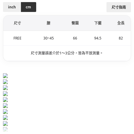
inch
cm
尺寸指南
尺寸
腰
臀圍
下擺
全長
FREE
30~45
66
94.5
82
尺寸測量誤差介於1～3公分，皆為平放測量。