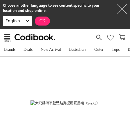
Choose another language to see content specific to your
location and shop online.
OK
Brands
Deals
New Arrival
Bestsellers
Outer
Tops
B