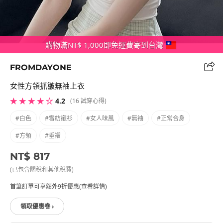
購物滿NT$ 1,000即免運費寄到台灣
FROMDAYONE
女性方領抓皺無袖上衣
★ ★ ★ ★ ☆
4.2
(16 試穿心得)
#白色
#雪紡襯衫
#女人味風
#無袖
#正常合身
#方領
#垂褶
NT$ 817
(已包含關稅和其他稅費)
首筆訂單可享額外9折優惠(查看詳情)
領取優惠卷 ›