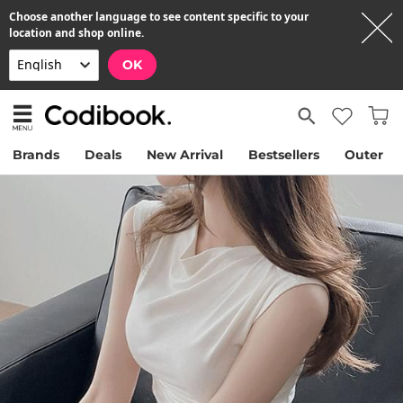
Choose another language to see content specific to your
location and shop online.
OK
Brands
Deals
New Arrival
Bestsellers
Outer