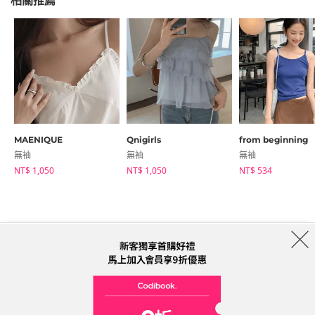
相關推薦
MAENIQUE
Qnigirls
from beginning
無袖
無袖
無袖
NT$ 1,050
NT$ 1,050
NT$ 534
商店簡介
品牌
服務條款
隱私權條款
運送信息
Collab
Address: A-301, 114, Gasan digital 2-ro, Geumcheon-gu, Seoul
Tel: 0225311949 (Taiwan) Email: help@codibook.net