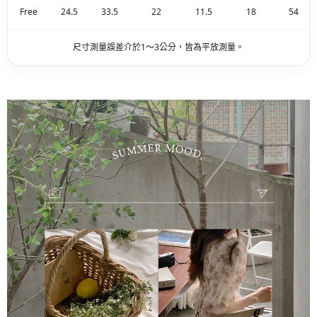
Free
24.5
33.5
22
11.5
18
54
尺寸測量誤差介於1～3公分，皆為平放測量。