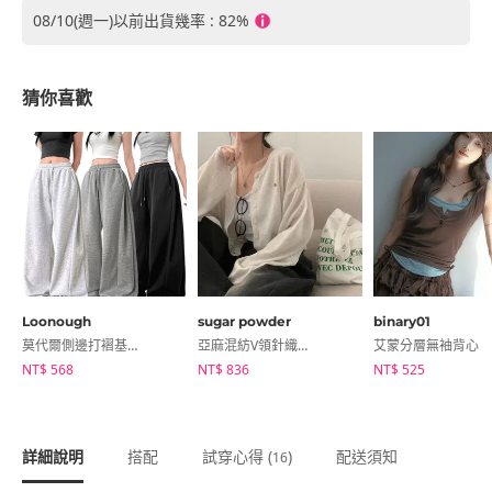
08/10(週一)以前出貨幾率 : 82%
猜你喜歡
Loonough
sugar powder
binary01
莫代爾側邊打褶基本寬版長褲
亞麻混紡V領針織開衫
艾蒙分層無袖背心
NT$ 568
NT$ 836
NT$ 525
詳細說明
搭配
試穿心得 (
)
配送須知
16