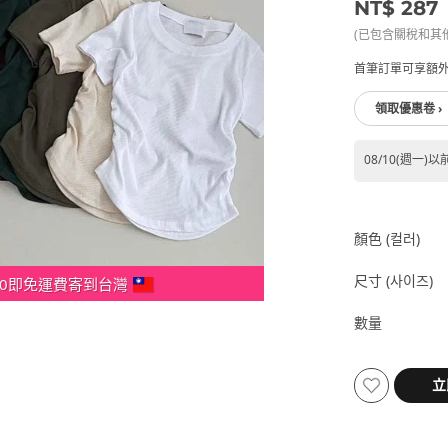
NT$ 287
(已包含關稅和其
首筆訂單可享額外
領取優惠卷 ›
08/10(週一)以
顏色 (컬러)
尺寸 (사이즈)
000即免運費寄到台灣
數量