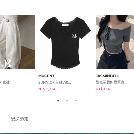
MUCENT
JASMINBELL
閒寬褲
SUNNIOR 蕾絲V領短袖T恤
酷咪單肩斜肩緊身彈性基本純色羅紋短袖上衣
NT$ 1,334
NT$ 164
配送須知