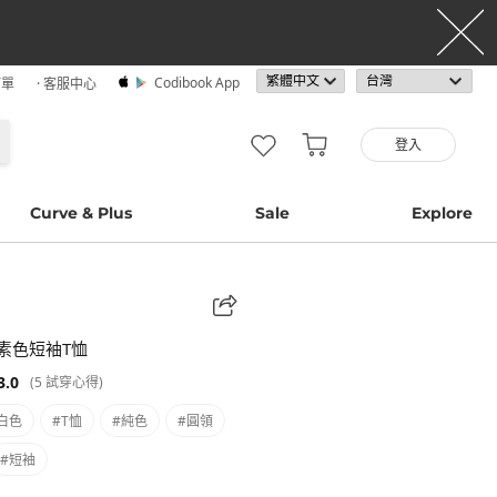
Codibook App
訂單
· 客服中心
登入
Curve & Plus
Sale
Explore
素色短袖T恤
3.0
(5 試穿心得)
白色
#T恤
#純色
#圓領
#短袖