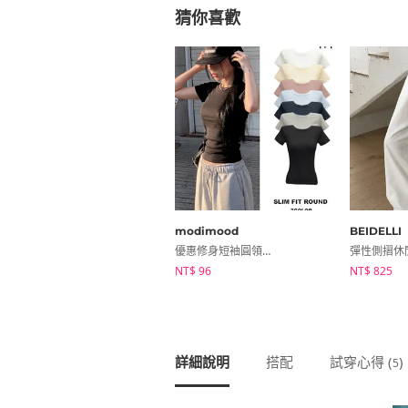
猜你喜歡
modimood
BEIDELLI
優惠修身短袖圓領T恤
彈性側摺休
NT$ 96
NT$ 825
詳細說明
搭配
試穿心得 (
)
5