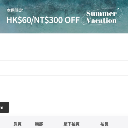
cm
肩寬
胸部
腋下袖寬
袖長