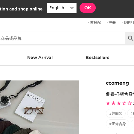
OK
tion and shop online.
· 做搭配
· 註冊
· 我的
New Arrival
Bestsellers
ccomeng
側邊打褶合身
★ ★ ★ ☆ ☆
#休閒裝
#
#正常合身