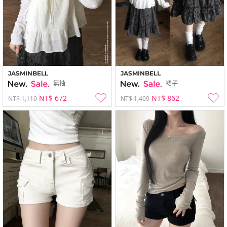
JASMINBELL
JASMINBELL
無袖
裙子
NT$ 672
NT$ 862
NT$ 1,110
NT$ 1,409