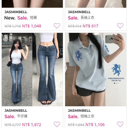
JASMINBELL
JASMINBELL
短褲
長袖上衣
NT$ 1,048
NT$ 617
NT$ 1,718
NT$ 914
JASMINBELL
JASMINBELL
牛仔褲
短袖上衣
NT$ 1,872
NT$ 1,106
NT$ 2,777
NT$ 1,664