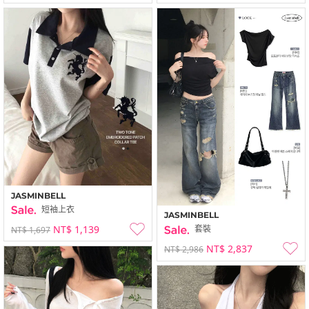
JASMINBELL
短袖上衣
JASMINBELL
NT$ 1,139
套裝
NT$ 1,697
NT$ 2,837
NT$ 2,986