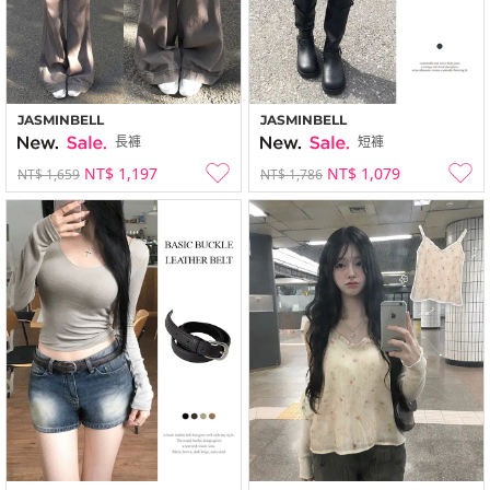
JASMINBELL
JASMINBELL
長褲
短褲
NT$ 1,197
NT$ 1,079
NT$ 1,659
NT$ 1,786