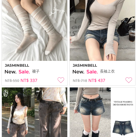
JASMINBELL
JASMINBELL
襪子
長袖上衣
NT$ 337
NT$ 437
NT$ 550
NT$ 718