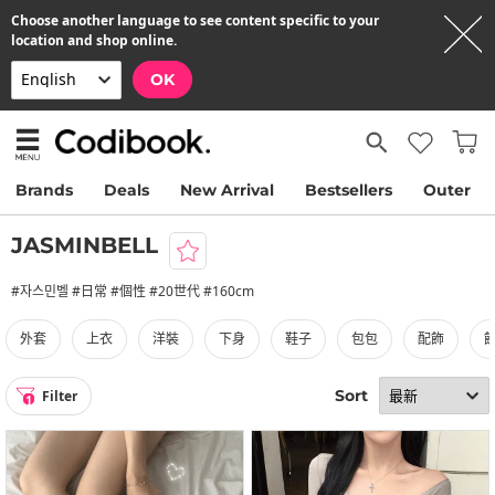
Choose another language to see content specific to your
location and shop online.
OK
Brands
Deals
New Arrival
Bestsellers
Outer
JASMINBELL
#자스민벨 #日常 #個性 #20世代 #160cm
外套
上衣
洋裝
下身
鞋子
包包
配飾
Sort
Filter
1