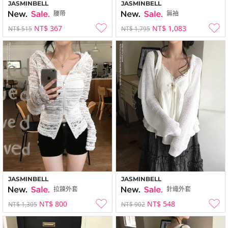
JASMINBELL
JASMINBELL
腰帶
無袖
NT$ 367
NT$ 1,083
NT$ 515
NT$ 1,795
JASMINBELL
JASMINBELL
拉鍊外套
針織外套
NT$ 800
NT$ 548
NT$ 1,305
NT$ 902