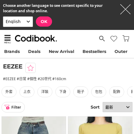
Choose another language to see content specific to your
location and shop online.
OK
Brands
Deals
New Arrival
Bestsellers
Outer
EEZEE
#EEZEE #日常 #個性 #20世代 #160cm
外套
上衣
洋裝
下身
鞋子
包包
配飾
Sort
Filter
1