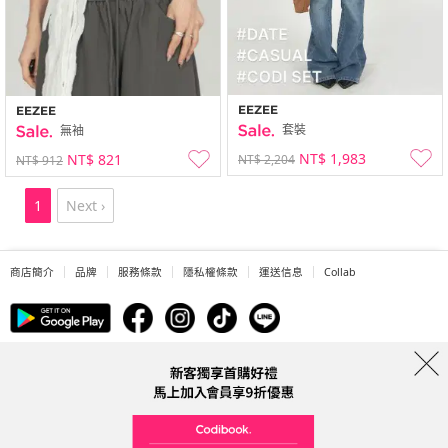
EEZEE
EEZEE
套裝
無袖
NT$ 1,983
NT$ 821
NT$ 2,204
NT$ 912
1
Next ›
商店簡介
品牌
服務條款
隱私權條款
運送信息
Collab
Address: A-301, 114, Gasan digital 2-ro, Geumcheon-gu, Seoul
Tel: 0225311949 (Taiwan) Email: help@codibook.net
公司名稱: 韓商槐點科技有限公司
公司統編: 42955323